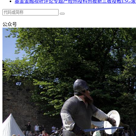
基金
金融
视听
评论
专题
产经
创投
科创板
新三板
投教
ESG
滚
公众号