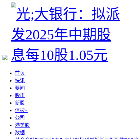
首页
快讯
要闻
股市
新股
信披+
公司
港美股
数据