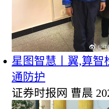
星图智慧丨翼,算智
通防护
证券时报网
曹晨
20