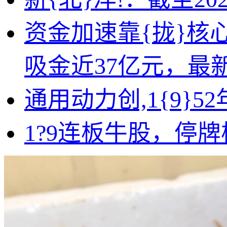
资金加速靠{拢}核心;
吸金近37亿元，最新
通用动力创,1{9}
1?9连板牛股，停