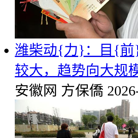
潍柴动{力}：目{
较大，趋势向大规
安徽网
方保僑
2026