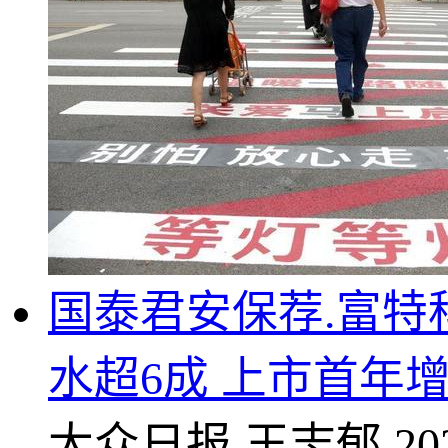
国泰君安保荐.富特
水超6成 上市首年
大众日报
王志郁
20