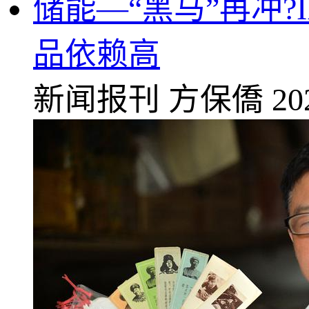
储能—“黑马”再冲
品依赖高
新闻报刊
方保僑
20