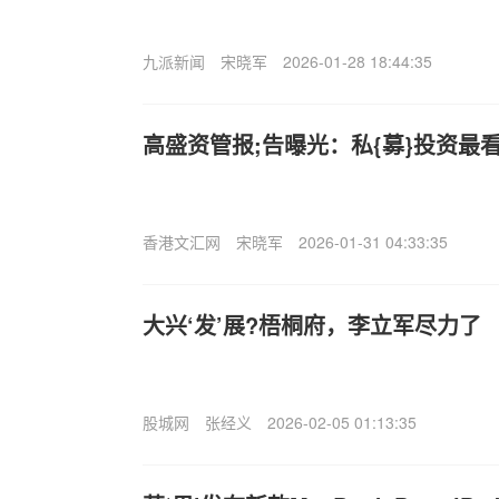
九派新闻
宋晓军
2026-01-28 18:44:35
高盛资管报;告曝光：私{募}投资最
香港文汇网
宋晓军
2026-01-31 04:33:35
大兴‘发’展?梧桐府，李立军尽力了
股城网
张经义
2026-02-05 01:13:35