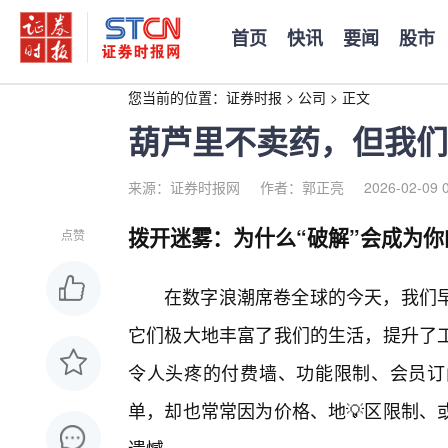
首页
快讯
要闻
股市
您当前的位置：
证券时报
>
公司
>
正文
葫芦里不卖药，但我们
来源：证券时报网
作者：郭正亮
2026-02-09 
拨开迷雾：为什么“破解”会成为你
点赞
在数字浪潮席卷全球的今天，我们早
它们极大地丰富了我们的生活，提升了
令人头疼的付费墙、功能限制、会员订
单，却也常常因为价格、地💡区限制、