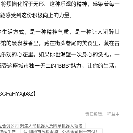
，将烦恼化解于无形。这种乐观的精神，感染着每一
能感受到这份积极向上的力量。
一种生活方式，是一种精神气质，是一种让人沉醉其
茶馆的袅袅茶香里，藏在街头巷尾的美食里，藏在古
达乐观的心态里。如果你也渴望一次身心的洗礼，一
受这座城市独一无二的“BBB”魅力，让你的生活，
SCFaHYXjb8Z
】
责任编辑： 程益中
立合资公司 聚焦人形机器人及四足机器人领域
现连续生产
深:圳楼市放松限购！公积金可用于首付！