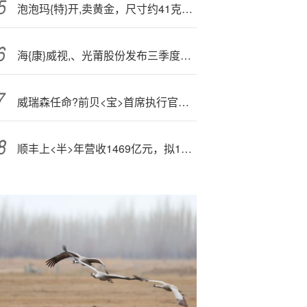
泡泡玛{特}开,卖黄金，尺寸约41克的黄金摆件售价56800元
海{康}威视,、光莆股份发布三季度报告
威瑞森任命?前贝<宝>首席执行官丹・舒尔曼为新任首席执行官
顺丰上<半>年营收1469亿元，拟10派4.6元