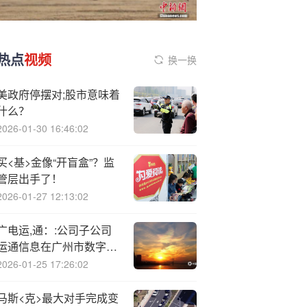
热点
视频
换一换
美政府停摆对;股市意味着
什么？
2026-01-30 16:46:02
买<基>金像“开盲盒”？监
管层出手了！
2026-01-27 12:13:02
广电运,通：:公司子公司
运通信息在广州市数字政
府一朵云项目上与阿里云
2026-01-25 17:26:02
开展数据库、商业智能分
析工具等方面合作
马斯<克>最大对手完成变