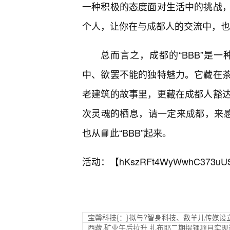
一种积极的态度面对生活中的挑战
个人，让你在与成都人的交流中，也
总而言之，成都的“BBB”是
中、欲罢不能的独特魅力。它藏在
老建筑的故事里，更藏在成都人豁
次灵魂的栖息，请一定来成都，来感
也从📘此“BBB”起来。
活动：【
hKszRFt4WyWwhC373uU
宝馨科技{：}拟与?智身科技、数羊儿传媒设
西藏,矿业午后拉升 扎布耶二期提锂项目实