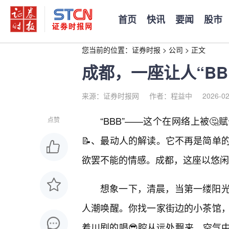
首页
快讯
要闻
股市
您当前的位置：
证券时报
>
公司
>
正文
成都，一座让人“B
来源：证券时报网
作者：程益中
2026-02
“BBB”——这个在网络上被
点赞
📝、最动人的解读。它不再是简单
欲罢不能的情感。成都，这座以悠闲著
想象一下，清晨，当第一缕阳光
人潮唤醒。你找一家街边的小茶馆
着川剧的唱😎腔从远处飘来。空气