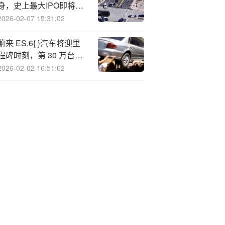
身，史上最大IPO即将来
临｜硅谷观察
2026-02-07 15:31:02
蔚来 ES.6{ }汽车将迎里
程碑时刻，第 30 万台今
年 11 月交付
2026-02-02 16:51:02