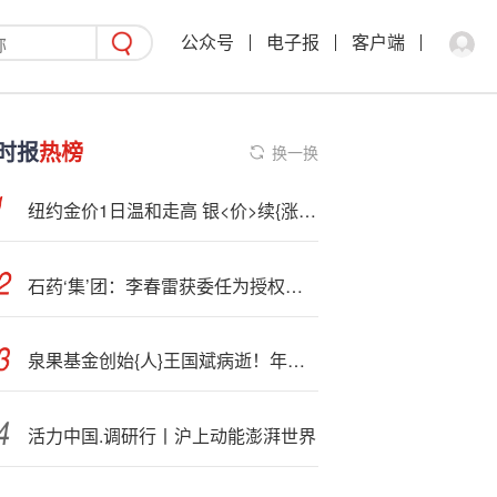
公众号
电子报
客户端
时报
热榜
换一换
纽约金价1日温和走高 银<价>续{涨}超2%刷新历史新高至59美元上方
石药‘集’团：李春雷获委任为授权代表
泉果基金创始{人}王国斌病逝！年仅57岁，曾被评为“上海十大杰出青年”
活力中国.调研行丨沪上动能澎湃世界