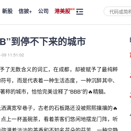
新股
信披+
公司
港美股
BB”到停不下来的城市
-09 11:51:02
赋予了无数含义的词汇，在成都，却被赋予了最纯粹
的符号，而是代表着一种生活态度，一种沉醉其中、
称的城市，恰恰完美诠释了“BBB”的🔥精髓。
洒满宽窄巷子，古老的石板路还没被熙熙攘攘的🔥
，点上一杯盖碗茶，看着茶客们悠闲地摆龙门阵，听
中弥漫着淡淡的茶香和不知名花朵的芬芳，一种宁静